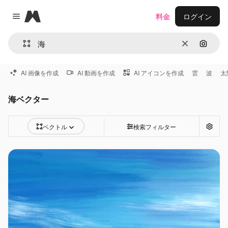
Magnific
料金
ログイン
Close menu
消去
画像で
AI 画像を作成
AI 動画を作成
AI アイコンを作成
雲
波
太
海ベクター
ベクトル
検索フィルター