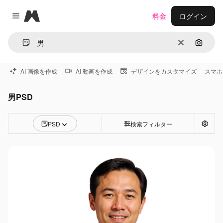
Magnific
料金
ログイン
Close menu
消去
画像で
AI 画像を作成
AI 動画を作成
デザインをカスタマイズ
スマホ
男PSD
PSD
検索フィルター