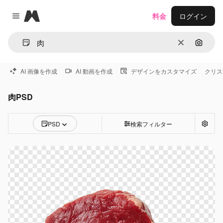
Magnific
料金
ログイン
Close menu
消去
画像で
AI 画像を作成
AI 動画を作成
デザインをカスタマイズ
クリス
肉PSD
PSD
検索フィルター