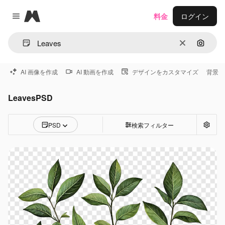
Magnific
料金
ログイン
Close menu
消去
画像で
AI 画像を作成
AI 動画を作成
デザインをカスタマイズ
背景
LeavesPSD
PSD
検索フィルター