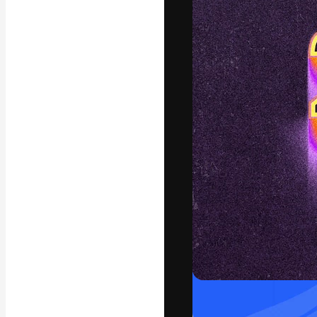
フォント
最高のクリエイ
ットフォーム。
店、スタジオを
います。
日本語
Copyright © 2010-