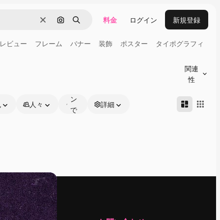
料金
ログイン
新規登録
消去
画像で検索
検索
レビュー
フレーム
バナー
装飾
ポスター
タイポグラフィ
オ
ン
関連
ラ
性
イ
ン
色
人々
詳細
で
編
集
可
能