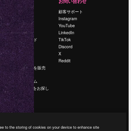
運営
お問い合わせ
料金
顧客サポート
会社概要
Instagram
Reviews
YouTube
採用情報
LinkedIn
検索トレンド
TikTok
ブログ
Discord
イベント
X
Slidesgo
Reddit
コンテンツを販売
する
プレスルーム
magnific.aiをお探し
ですか？
ee to the storing of cookies on your device to enhance site