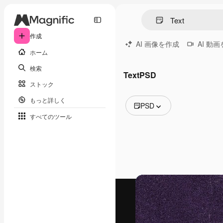
作成
AI 画像を作成
AI 動
ホーム
検索
TextPSD
ストック
もっと詳しく
PSD
すべてのツール
全ての画像
ベクトル
イラスト
写真
PSD
テンプレート
モックアップ
動画
映像素材
モーショングラフィックス
動画テンプレート
アイコン
3D モデル