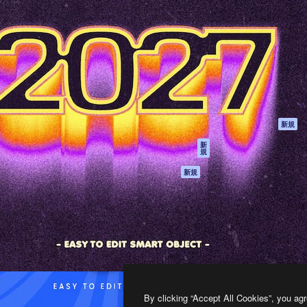
製品
はじめに
ティブ制作を導くためのプラ
Spaces
Academy
クリエイター、企業、代理
AI アシスタント
ドキュメント
含む100万人以上が利用して
AI 画像生成ツール
サポート
AI 動画生成ツール
利用規約
AI 音声合成ツール
プライバシーポリ
シー
ストックコンテン
ツ
オリジナル
新規
Claude/ChatGPT
クッキーポリシー
新
規
向けMCP
トラストセンター
エージェント
アフィリエイト
新規
API
法人向け
モバイルアプリ
すべてのMagnificツ
ール
2026
Freepik Company S.L.U.
無断複写・転載を禁じます
.
By clicking “Accept All Cookies”, you agr