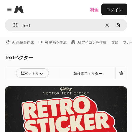
Magnific
料金
ログイン
Close menu
消去
画像で
AI 画像を作成
AI 動画を作成
AI アイコンを作成
背景
フレ
Textベクター
ベクトル
検索フィルター