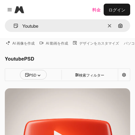
Magnific
料金
ログイン
Close menu
消去
画像で
AI 画像を作成
AI 動画を作成
デザインをカスタマイズ
パソコ
YoutubePSD
PSD
検索フィルター