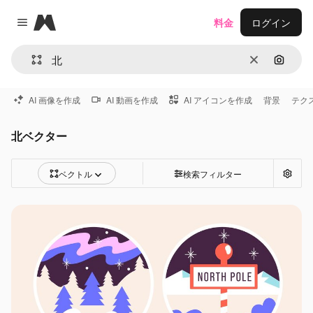
Magnific
料金
ログイン
Close menu
消去
画像で
AI 画像を作成
AI 動画を作成
AI アイコンを作成
背景
テク
北ベクター
ベクトル
検索フィルター