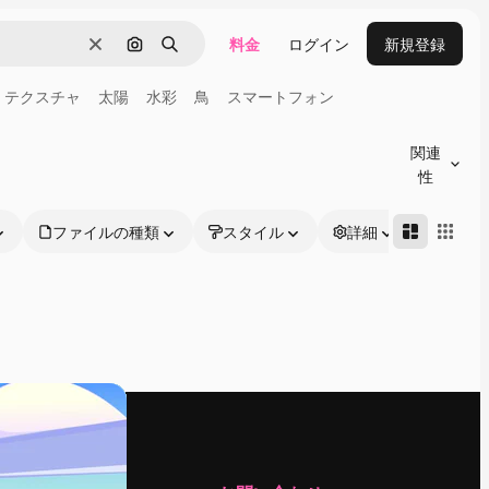
料金
ログイン
新規登録
消去
画像で検索
検索
テクスチャ
太陽
水彩
鳥
スマートフォン
関連
性
ファイルの種類
スタイル
詳細