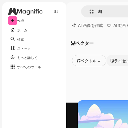
作成
AI 画像を作成
AI 動
ホーム
検索
湖ベクター
ストック
もっと詳しく
ベクトル
ライセ
すべてのツール
全ての画像
ベクトル
イラスト
写真
PSD
テンプレート
モックアップ
動画
映像素材
モーショングラフィックス
動画テンプレート
アイコン
3D モデル