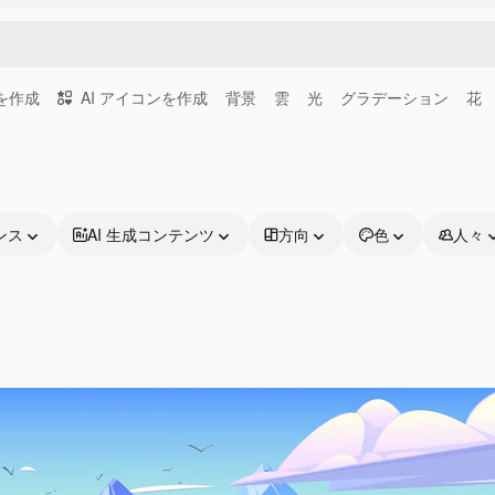
画を作成
AI アイコンを作成
背景
雲
光
グラデーション
花
ンス
AI 生成コンテンツ
方向
色
人々