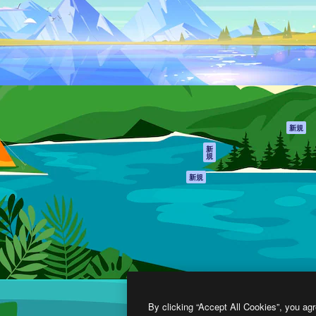
製品
はじめに
ティブ制作を導くためのプラ
Spaces
Academy
クリエイター、企業、代理
AI アシスタント
ドキュメント
含む100万人以上が利用して
AI 画像生成ツール
サポート
AI 動画生成ツール
利用規約
AI 音声合成ツール
プライバシーポリ
シー
ストックコンテン
ツ
オリジナル
新規
Claude/ChatGPT
クッキーポリシー
新
規
向けMCP
トラストセンター
エージェント
アフィリエイト
新規
API
法人向け
モバイルアプリ
すべてのMagnificツ
ール
2026
Freepik Company S.L.U.
無断複写・転載を禁じます
.
By clicking “Accept All Cookies”, you agr