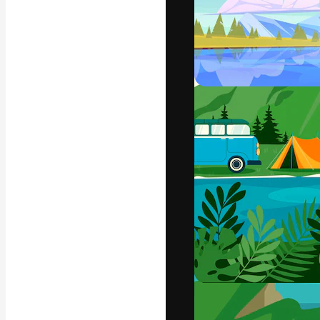
フォント
最高のクリエイ
ットフォーム。
店、スタジオを
います。
日本語
Copyright © 2010-