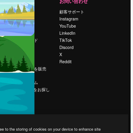
運営
お問い合わせ
料金
顧客サポート
会社概要
Instagram
Reviews
YouTube
採用情報
LinkedIn
検索トレンド
TikTok
ブログ
Discord
イベント
X
Slidesgo
Reddit
コンテンツを販売
する
プレスルーム
magnific.aiをお探し
ですか？
ee to the storing of cookies on your device to enhance site