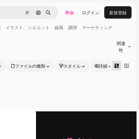
料金
ログイン
新規登録
消去
画像で検索
検索
画
イラスト
シルエット
線画
調理
マーケティング
関連
性
ファイルの種類
スタイル
詳細