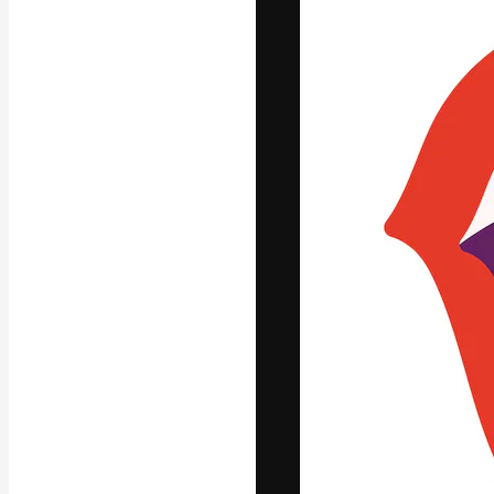
フォント
最高のクリエイ
ットフォーム。
店、スタジオを
います。
日本語
Copyright © 2010-