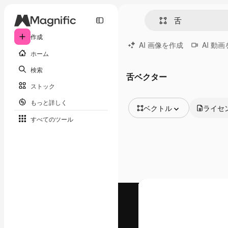
作成
AI 画像を作成
AI 動
ホーム
検索
舌ベクター
ストック
もっと詳しく
ベクトル
ライセ
すべてのツール
全ての画像
ベクトル
イラスト
写真
PSD
テンプレート
モックアップ
動画
映像素材
モーショングラフィックス
動画テンプレート
アイコン
3D モデル