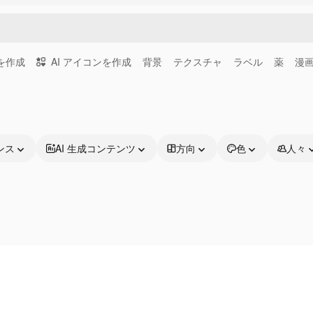
画を作成
AI アイコンを作成
背景
テクスチャ
ラベル
薬
漫
ンス
AI 生成コンテンツ
方向
色
人々