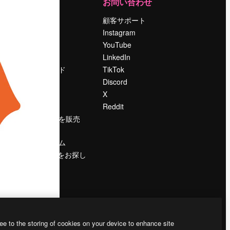
運営
お問い合わせ
料金
顧客サポート
会社概要
Instagram
Reviews
YouTube
採用情報
LinkedIn
検索トレンド
TikTok
ブログ
Discord
イベント
X
Slidesgo
Reddit
コンテンツを販売
する
プレスルーム
magnific.aiをお探し
ですか？
ee to the storing of cookies on your device to enhance site