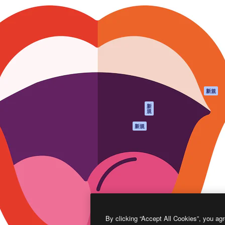
製品
はじめに
ティブ制作を導くためのプラ
Spaces
Academy
クリエイター、企業、代理
AI アシスタント
ドキュメント
含む100万人以上が利用して
AI 画像生成ツール
サポート
AI 動画生成ツール
利用規約
AI 音声合成ツール
プライバシーポリ
シー
ストックコンテン
ツ
オリジナル
新規
Claude/ChatGPT
クッキーポリシー
新
規
向けMCP
トラストセンター
エージェント
アフィリエイト
新規
API
法人向け
モバイルアプリ
すべてのMagnificツ
ール
2026
Freepik Company S.L.U.
無断複写・転載を禁じます
.
By clicking “Accept All Cookies”, you agr