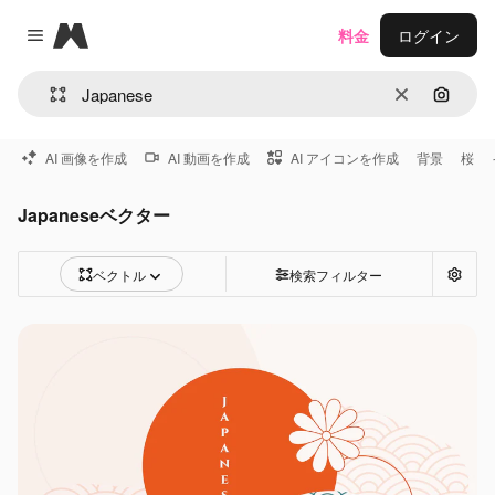
Magnific
料金
ログイン
Close menu
消去
画像で
AI 画像を作成
AI 動画を作成
AI アイコンを作成
背景
桜
Japaneseベクター
ベクトル
検索フィルター