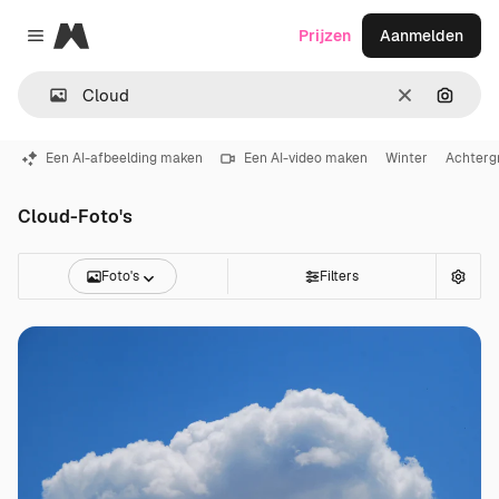
Magnific
Prijzen
Aanmelden
Close menu
Wissen
Zoeken
Een AI-afbeelding maken
Een AI-video maken
Winter
Achterg
Cloud-Foto's
Foto's
Filters