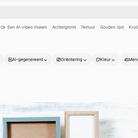
Een AI-video maken
Achtergrond
Textuur
Gouden lijst
Krul
AI-gegenereerd
Oriëntering
Kleur
Men
Producten
Aan de slag