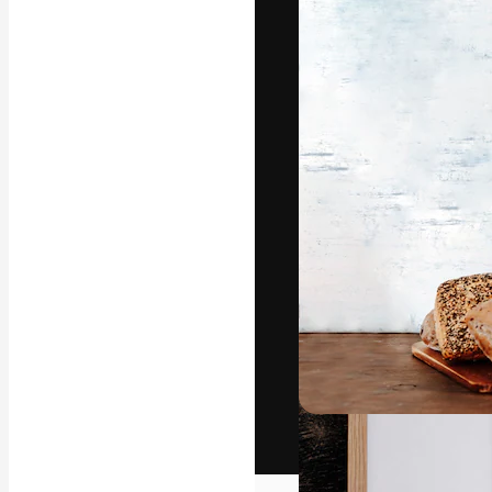
Het creatieve p
creëren. Meer 
onder creatiev
bureaus en stud
Nederlands
Copyright © 2010