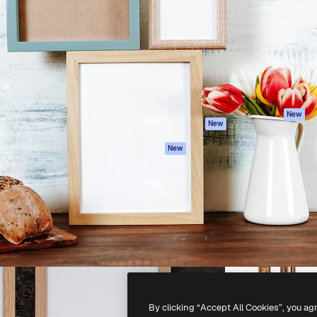
latform om je beste werk te
Spaces
Academy
dan 1 miljoen abonnees
AI-assistent
Documentatie
elingen, ondernemingen,
AI Image Generator
Ondersteuning
io's.
AI Video Generator
Algemene
voorwaarden
AI Voice Generator
Privacybeleid
Stockcontent
Originelen
MCP voor
New
New
Claude/ChatGPT
Cookiebeleid
Agenten
Vertrouwenscent
New
API
Partners
Mobiele app
Onderneming
Alle Magnific-tools
-
2026
Freepik Company S.L.U.
Alle rechten voorbehouden
.
By clicking “Accept All Cookies”, you ag