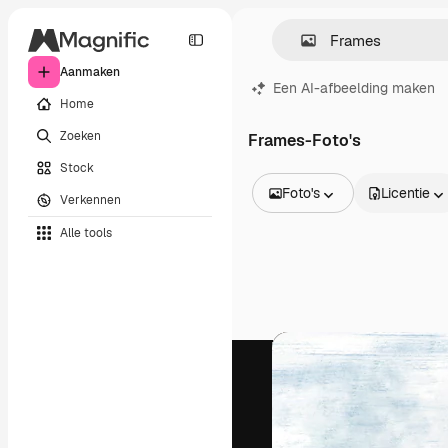
Aanmaken
Een AI-afbeelding maken
Home
Zoeken
Frames-Foto's
Stock
Foto's
Licentie
Verkennen
Alle afbeeldingen
Alle tools
Vectors
Illustraties
Foto's
PSD
Sjablonen
Mockups
Video's
Filmmateriaal
Dynamische afbeeldingen
Videosjablonen
Iconen
3D-modellen
Lettertypen