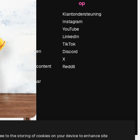
op
Prijzen
Over ons
Klantondersteuning
Reviews
Instagram
Vacatures
YouTube
Zoektrends
LinkedIn
Blog
TikTok
Evenementen
Discord
Slidesgo
X
rum
Verkoop je content
Reddit
Perszaal
Op zoek naar
magnific.ai
ree to the storing of cookies on your device to enhance site