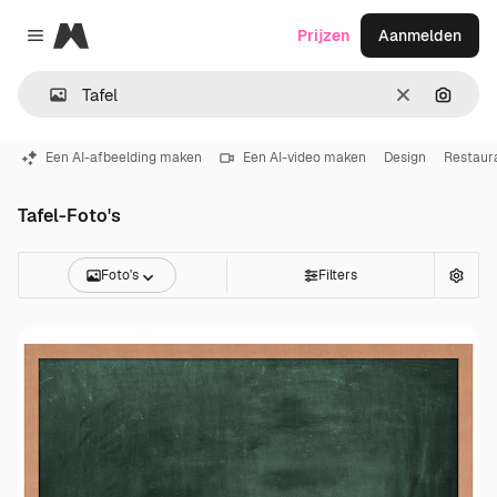
Magnific
Prijzen
Aanmelden
Close menu
Wissen
Zoeken
Een AI-afbeelding maken
Een AI-video maken
Design
Restaur
Tafel-Foto's
Foto's
Filters