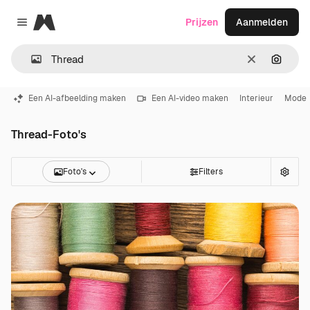
Magnific
Prijzen
Aanmelden
Close menu
Wissen
Zoeken
Een AI-afbeelding maken
Een AI-video maken
Interieur
Mode
Thread-Foto's
Foto's
Filters