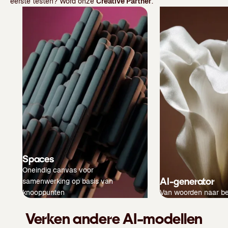
eerste testen? Word onze
Creative Partner
.
Spaces
Oneindig canvas voor
AI-generator
samenwerking op basis van
knooppunten
Van woorden naar b
Verken andere AI-modellen