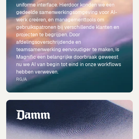
uniforme interface. Hierdoor konden we een
gedeelde samenwerkingsomgeving voor AI-
werk creëren, en managementtools om
gebruikspatronen bij verschillende klanten en
projecten te begrijpen. Door
afdelingsoverschrijdende en
teamsamenwerking eenvoudiger te maken, is
Magnific een belangrijke doorbraak geweest
nu we AI van begin tot eind in onze workflows
hebben verweven.
RG/A