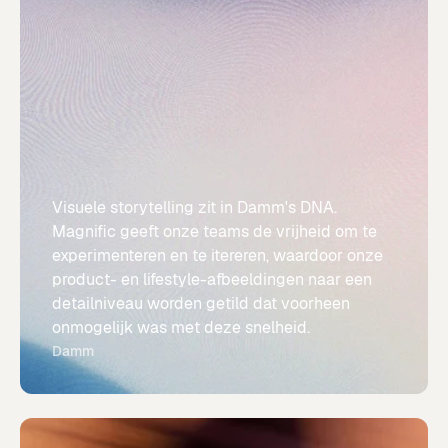
Visuele storytelling zit in Damm's DNA.
Magnific geeft onze teams de vrijheid om te
experimenteren en te itereren, waardoor onze
product- en lifestyle-afbeeldingen naar een
detailniveau worden getild dat voorheen
onmogelijk was met deze snelheid.
Damm