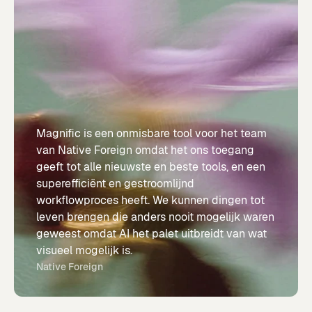
Magnific is een onmisbare tool voor het team
van Native Foreign omdat het ons toegang
geeft tot alle nieuwste en beste tools, en een
superefficiënt en gestroomlijnd
workflowproces heeft. We kunnen dingen tot
leven brengen die anders nooit mogelijk waren
geweest omdat AI het palet uitbreidt van wat
visueel mogelijk is.
Native Foreign