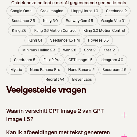
Ontdek onze collectie met AI gegenereerde generatietools
Google Omni
Grok Imagine
HappyHorse 1.0
Seedance 2
Seedance 2.5
Kling 3.0
Runway Gen 4.5
Google Veo 3.1
Kling 2.6
Kling 2.6 Motion Control
Kling 3.0 Motion Control
Kling O1
Seedance 1.5 Pro
Pixverse 5.5
Minimax Hailuo 2.3
Wan 2.6
Sora 2
Krea 2
Seedream 5
Flux.2 Pro
GPT Image 1.5
Ideogram 4.0
Mystic
Nano Banana Pro
Nano Banana 2
Seedream 4.5
Recraft V4
ElevenLabs
Veelgestelde vragen
Waarin verschilt GPT Image 2 van GPT
Image 1.5?
Kan ik afbeeldingen met tekst genereren