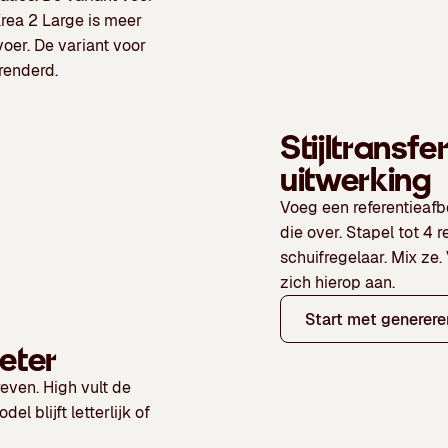
rea 2 Large
is meer
oer. De variant voor
erenderd.
Stijltransf
uitwerking
Voeg een referentieafb
die over.
Stapel tot 4 r
schuifregelaar.
Mix ze. 
zich hierop aan.
Start met generere
meter
reven.
High
vult de
l blijft letterlijk of