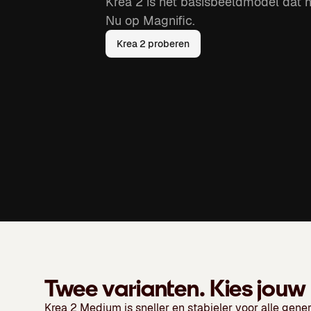
Krea 2 is het basisbeeldmodel dat 
Nu op Magnific.
Krea 2 proberen
Twee varianten. Kies jouw
Krea 2 Medium
is sneller en stabieler voor alle gener