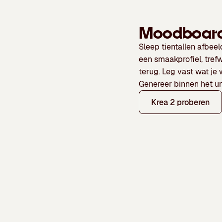
Moodboards
Sleep tientallen afbeel
een
smaakprofiel
,
tref
terug. Leg vast wat je 
Genereer binnen het un
Krea 2 proberen