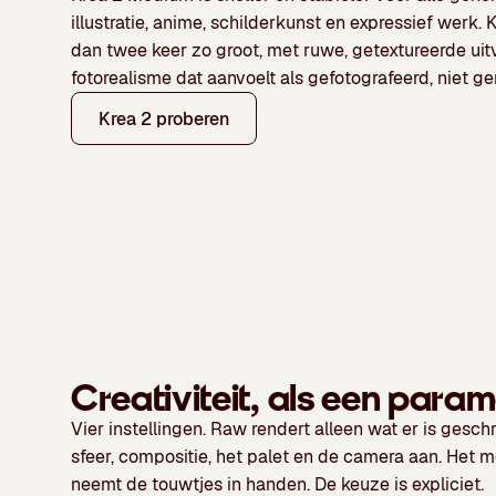
illustratie, anime, schilderkunst en expressief werk.
K
dan twee keer zo groot, met ruwe, getextureerde uitv
fotorealisme dat aanvoelt als gefotografeerd, niet g
Krea 2 proberen
Creativiteit, als een para
Vier instellingen.
Raw
rendert alleen wat er is gesch
sfeer, compositie, het palet en de camera aan. Het mode
neemt de touwtjes in handen. De keuze is expliciet.