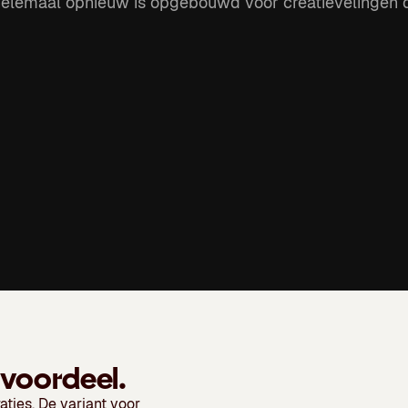
helemaal opnieuw is opgebouwd voor creatievelingen d
 voordeel.
aties. De variant voor