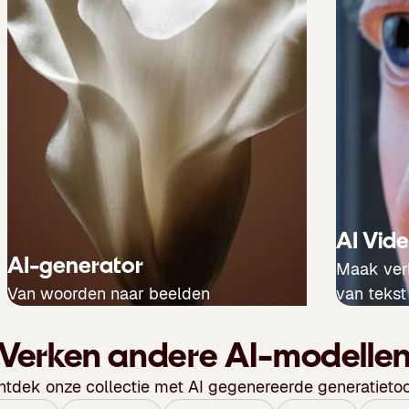
AI Vid
AI-generator
Maak verb
Van woorden naar beelden
van tekst
Verken andere AI-modelle
ntdek onze collectie met AI gegenereerde generatietoo