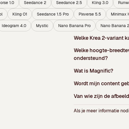
rse 1.0
Seedance 2
Seedance 2.5
Kling 3.0
Runw
ol
Kling O1
Seedance 1.5 Pro
Pixverse 5.5
Minimax H
Ideogram 4.0
Mystic
Nano Banana Pro
Nano Banana 
Welke Krea 2-variant k
Welke hoogte-breedte
ondersteund?
Wat is Magnific?
Wordt mijn content geb
Van wie zijn de afbeel
Als je meer informatie nod