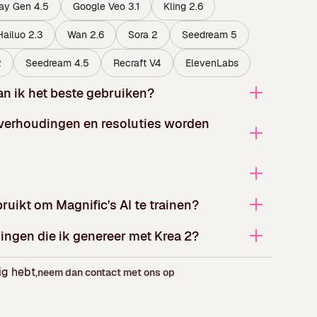
ay Gen 4.5
Google Veo 3.1
Kling 2.6
ailuo 2.3
Wan 2.6
Sora 2
Seedream 5
2
Seedream 4.5
Recraft V4
ElevenLabs
an ik het beste gebruiken?
verhoudingen en resoluties worden
ruikt om Magnific's AI te trainen?
dingen die ik genereer met Krea 2?
ig hebt,
neem dan contact met ons op