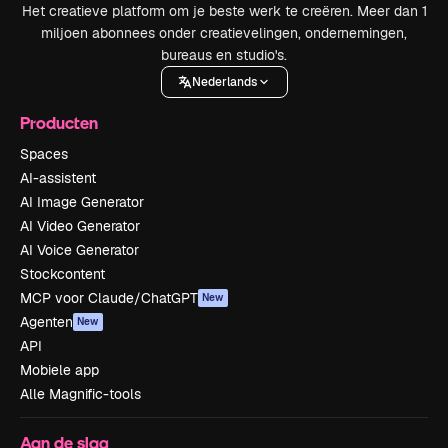
Het creatieve platform om je beste werk te creëren. Meer dan 1
miljoen abonnees onder creatievelingen, ondernemingen,
bureaus en studio's.
Nederlands
Producten
Spaces
AI-assistent
AI Image Generator
AI Video Generator
AI Voice Generator
Stockcontent
MCP voor Claude/ChatGPT
New
Agenten
New
API
Mobiele app
Alle Magnific-tools
Aan de slag