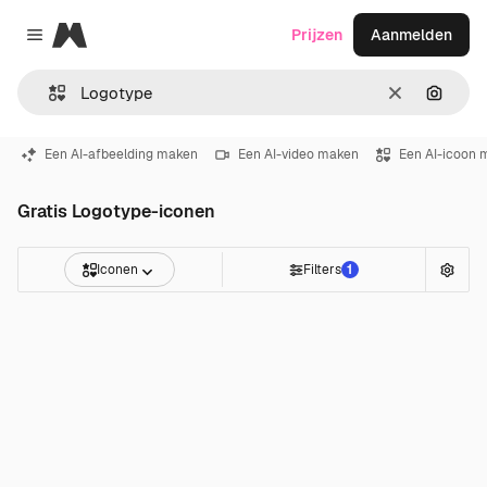
Magnific
Prijzen
Aanmelden
Close menu
Wissen
Zoeken
Een AI-afbeelding maken
Een AI-video maken
Een AI-icoon 
Gratis Logotype-iconen
Iconen
Filters
1