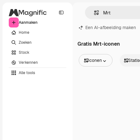
Aanmaken
Een AI-afbeelding maken
Home
Zoeken
Gratis Mrt-iconen
Stock
Iconen
Stati
Verkennen
Alle afbeeldingen
Statisch
Alle tools
Vectors
Dynamis
Illustraties
Sticker
Foto's
Interface
PSD
Sjablonen
Mockups
Video's
Filmmateriaal
Dynamische afbeeldingen
Videosjablonen
Iconen
3D-modellen
Lettertypen