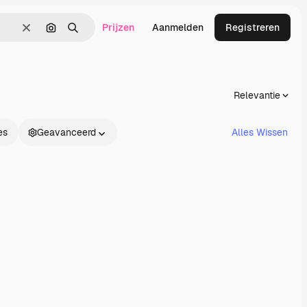
Prijzen
Aanmelden
Registreren
Wissen
Zoeken op afbeelding
Zoeken
Relevantie
es
Geavanceerd
Alles Wissen