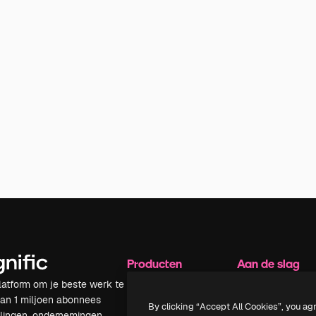
Producten
Aan de slag
latform om je beste werk te
Spaces
Academy
dan 1 miljoen abonnees
AI-assistent
Documentatie
By clicking “Accept All Cookies”, you ag
elingen, ondernemingen,