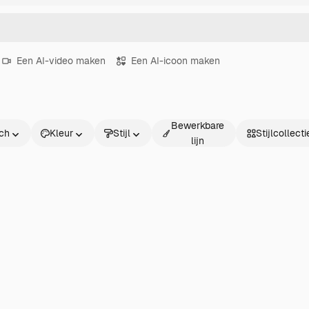
Een AI-video maken
Een AI-icoon maken
Bewerkbare
sch
Kleur
Stijl
Stijlcollecti
lijn
ch