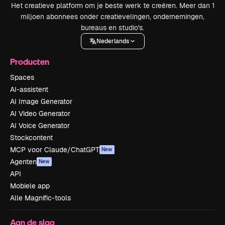
Het creatieve platform om je beste werk te creëren. Meer dan 1
miljoen abonnees onder creatievelingen, ondernemingen,
bureaus en studio's.
Nederlands
Producten
Spaces
AI-assistent
AI Image Generator
AI Video Generator
AI Voice Generator
Stockcontent
MCP voor Claude/ChatGPT
New
Agenten
New
API
Mobiele app
Alle Magnific-tools
Aan de slag