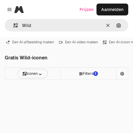
Magnific
Prijzen
Aanmelden
Close menu
Wissen
Zoeken
Een AI-afbeelding maken
Een AI-video maken
Een AI-icoon 
Gratis Wild-iconen
Iconen
Filters
1