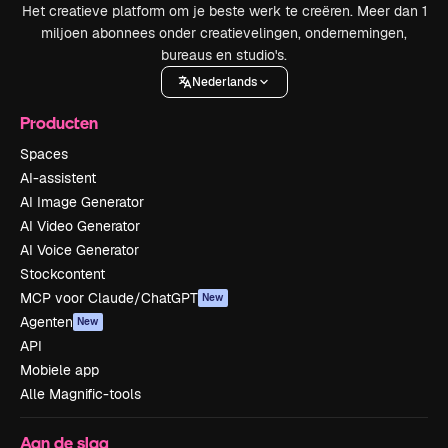
Het creatieve platform om je beste werk te creëren. Meer dan 1
miljoen abonnees onder creatievelingen, ondernemingen,
bureaus en studio's.
Nederlands
Producten
Spaces
AI-assistent
AI Image Generator
AI Video Generator
AI Voice Generator
Stockcontent
MCP voor Claude/ChatGPT
New
Agenten
New
API
Mobiele app
Alle Magnific-tools
Aan de slag