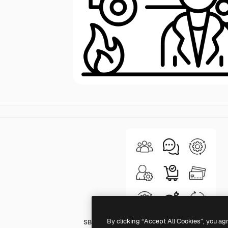
By clicking “Accept All Cookies”, you ag
SBTS2018 Outline