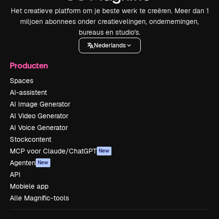
Het creatieve platform om je beste werk te creëren. Meer dan 1
miljoen abonnees onder creatievelingen, ondernemingen,
bureaus en studio's.
Nederlands
Producten
Spaces
AI-assistent
AI Image Generator
AI Video Generator
AI Voice Generator
Stockcontent
MCP voor Claude/ChatGPT
New
Agenten
New
API
Mobiele app
Alle Magnific-tools