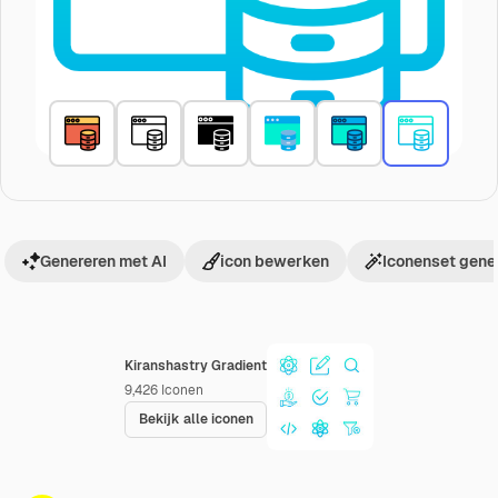
Genereren met AI
icon bewerken
Iconenset gene
Kiranshastry Gradient
9,426
Iconen
Bekijk alle iconen