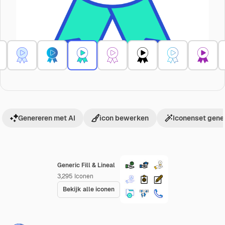
Genereren met AI
icon bewerken
Iconenset gene
Generic Fill & Lineal
3,295
Iconen
Bekijk alle iconen