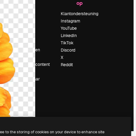
op
Prijzen
Over ons
Klantondersteuning
Reviews
Instagram
Vacatures
YouTube
Zoektrends
LinkedIn
Blog
TikTok
Evenementen
Discord
Slidesgo
X
rum
Verkoop je content
Reddit
Perszaal
Op zoek naar
magnific.ai
ree to the storing of cookies on your device to enhance site