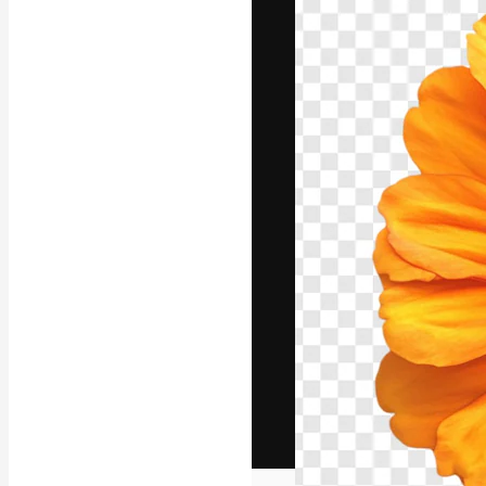
Het creatieve p
creëren. Meer 
onder creatiev
bureaus en stud
Nederlands
Copyright © 2010