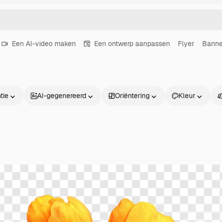
Een AI-video maken
Een ontwerp aanpassen
Flyer
Banne
tie
AI-gegenereerd
Oriëntering
Kleur
Producten
Aan de slag