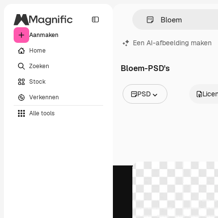
Aanmaken
Een AI-afbeelding maken
Home
Zoeken
Bloem-PSD's
Stock
PSD
Licen
Verkennen
Alle afbeeldingen
Alle tools
Vectors
Illustraties
Foto's
PSD
Sjablonen
Mockups
Video's
Filmmateriaal
Dynamische afbeeldingen
Videosjablonen
Iconen
3D-modellen
Lettertypen