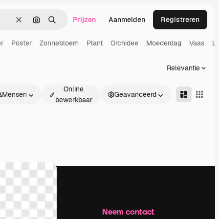
Prijzen
Aanmelden
Registreren
Wissen
Zoeken op afbeelding
Zoeken
r
Poster
Zonnebloem
Plant
Orchidee
Moederdag
Vaas
Li
Relevantie
Online
Mensen
Geavanceerd
bewerkbaar
Bedrijf
Neem contact