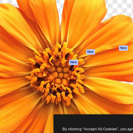
latform om je beste werk te
Spaces
Academy
dan 1 miljoen abonnees
AI-assistent
Documentatie
elingen, ondernemingen,
AI Image Generator
Ondersteuning
io's.
AI Video Generator
Algemene
voorwaarden
AI Voice Generator
Privacybeleid
Stockcontent
Originelen
MCP voor
New
New
Claude/ChatGPT
Cookiebeleid
Agenten
Vertrouwenscent
New
API
Partners
Mobiele app
Onderneming
Alle Magnific-tools
-
2026
Freepik Company S.L.U.
Alle rechten voorbehouden
.
By clicking “Accept All Cookies”, you ag