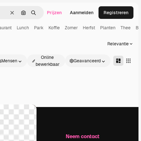
Prijzen
Aanmelden
Registreren
Wissen
Zoeken op afbeelding
Zoeken
aurant
Lunch
Park
Koffie
Zomer
Herfst
Planten
Thee
Ba
Relevantie
Online
Mensen
Geavanceerd
bewerkbaar
Bedrijf
Neem contact