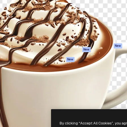
latform om je beste werk te
Spaces
Academy
dan 1 miljoen abonnees
AI-assistent
Documentatie
elingen, ondernemingen,
AI Image Generator
Ondersteuning
io's.
AI Video Generator
Algemene
voorwaarden
AI Voice Generator
Privacybeleid
Stockcontent
Originelen
MCP voor
New
New
Claude/ChatGPT
Cookiebeleid
Agenten
Vertrouwenscent
New
API
Partners
Mobiele app
Onderneming
Alle Magnific-tools
-
2026
Freepik Company S.L.U.
Alle rechten voorbehouden
.
By clicking “Accept All Cookies”, you ag