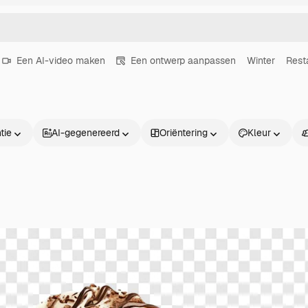
Een AI-video maken
Een ontwerp aanpassen
Winter
Rest
tie
AI-gegenereerd
Oriëntering
Kleur
Producten
Aan de slag