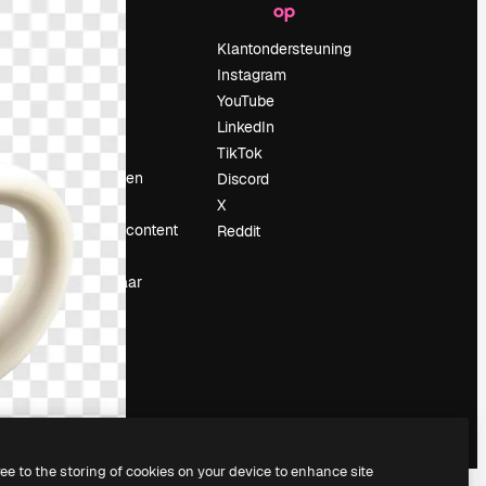
op
Prijzen
Over ons
Klantondersteuning
Reviews
Instagram
Vacatures
YouTube
Zoektrends
LinkedIn
Blog
TikTok
Evenementen
Discord
Slidesgo
X
rum
Verkoop je content
Reddit
Perszaal
Op zoek naar
magnific.ai
ree to the storing of cookies on your device to enhance site