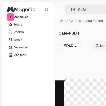
Aanmaken
Een AI-afbeelding maken
Home
Zoeken
Cafe-PSD's
Stock
PSD
Licen
Verkennen
Alle afbeeldingen
Alle tools
Vectors
Illustraties
Foto's
PSD
Sjablonen
Mockups
Video's
Filmmateriaal
Dynamische afbeeldingen
Videosjablonen
Iconen
3D-modellen
Lettertypen