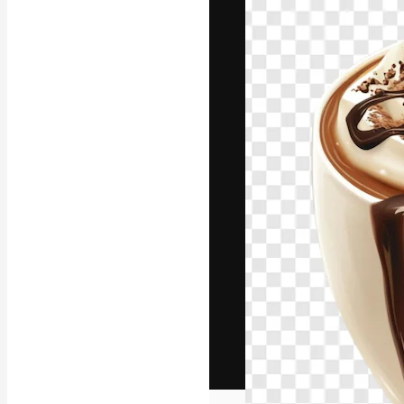
Het creatieve p
creëren. Meer 
onder creatiev
bureaus en stud
Nederlands
Copyright © 2010