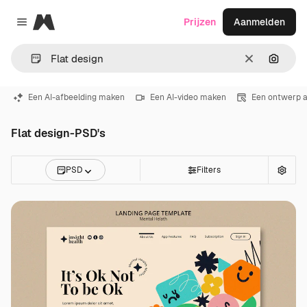
Magnific
Prijzen
Aanmelden
Close menu
Wissen
Zoeken
Een AI-afbeelding maken
Een AI-video maken
Een ontwerp 
Flat design-PSD's
PSD
Filters