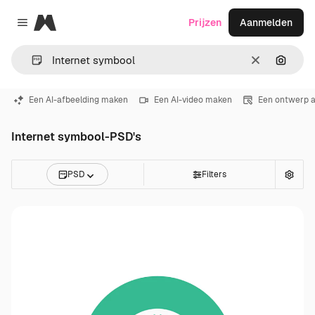
Magnific
Prijzen
Aanmelden
Close menu
Wissen
Zoeken
Een AI-afbeelding maken
Een AI-video maken
Een ontwerp 
Internet symbool-PSD's
PSD
Filters