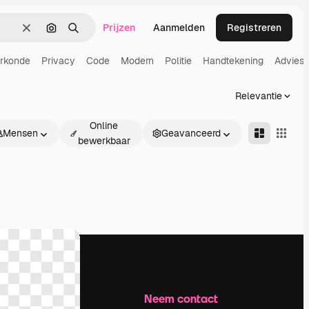
Prijzen
Aanmelden
Registreren
Wissen
Zoeken op afbeelding
Zoeken
rkonde
Privacy
Code
Modern
Politie
Handtekening
Advies
Relevantie
Online
Mensen
Geavanceerd
bewerkbaar
Bedrijf
Neem contact