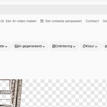
Een AI-video maken
Een ontwerp aanpassen
Contract
Oo
tie
AI-gegenereerd
Oriëntering
Kleur
Producten
Aan de slag