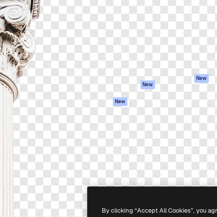
latform om je beste werk te
Spaces
Academy
dan 1 miljoen abonnees
AI-assistent
Documentatie
elingen, ondernemingen,
AI Image Generator
Ondersteuning
io's.
AI Video Generator
Algemene
voorwaarden
AI Voice Generator
Privacybeleid
Stockcontent
Originelen
MCP voor
New
New
Claude/ChatGPT
Cookiebeleid
Agenten
Vertrouwenscent
New
API
Partners
Mobiele app
Onderneming
Alle Magnific-tools
-
2026
Freepik Company S.L.U.
Alle rechten voorbehouden
.
By clicking “Accept All Cookies”, you ag