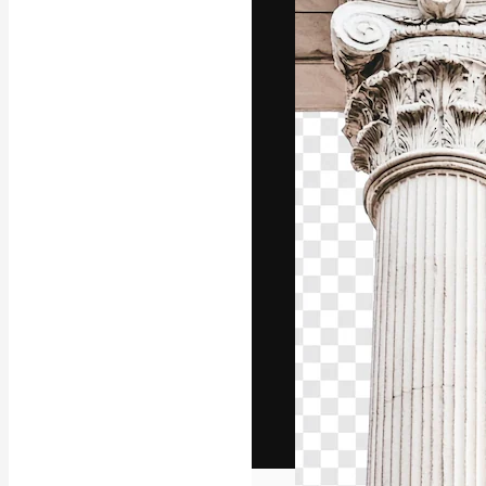
Het creatieve p
creëren. Meer 
onder creatiev
bureaus en stud
Nederlands
Copyright © 2010