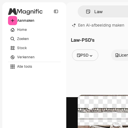
Aanmaken
Een AI-afbeelding maken
Home
Zoeken
Law-PSD's
Stock
PSD
Licen
Verkennen
Alle afbeeldingen
Alle tools
Vectors
Illustraties
Foto's
PSD
Sjablonen
Mockups
Video's
Filmmateriaal
Dynamische afbeeldingen
Videosjablonen
Iconen
3D-modellen
Lettertypen