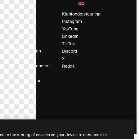
op
Prijzen
Over ons
Klantondersteuning
Reviews
Instagram
Vacatures
YouTube
Zoektrends
LinkedIn
Blog
TikTok
Evenementen
Discord
Slidesgo
X
rum
Verkoop je content
Reddit
Perszaal
Op zoek naar
magnific.ai
ree to the storing of cookies on your device to enhance site