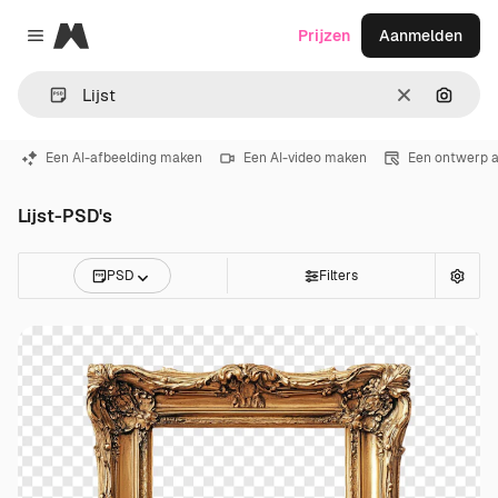
Magnific
Prijzen
Aanmelden
Close menu
Wissen
Zoeken
Een AI-afbeelding maken
Een AI-video maken
Een ontwerp 
Lijst-PSD's
PSD
Filters