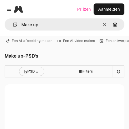
Magnific
Prijzen
Aanmelden
Close menu
Wissen
Zoeken
Een AI-afbeelding maken
Een AI-video maken
Een ontwerp 
Make up-PSD's
PSD
Filters