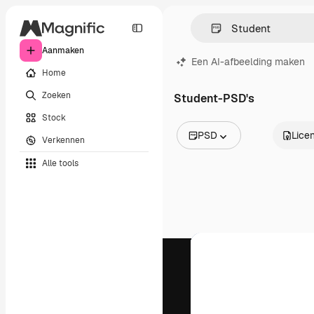
Aanmaken
Een AI-afbeelding maken
Home
Zoeken
Student-PSD's
Stock
PSD
Licen
Verkennen
Alle afbeeldingen
Alle tools
Vectors
Illustraties
Foto's
PSD
Sjablonen
Mockups
Video's
Filmmateriaal
Dynamische afbeeldingen
Videosjablonen
Iconen
3D-modellen
Lettertypen