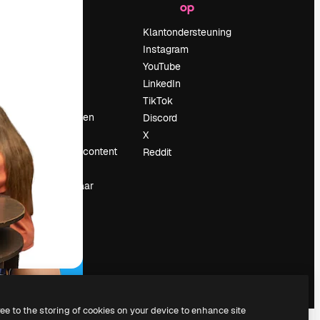
op
Prijzen
Over ons
Klantondersteuning
Reviews
Instagram
Vacatures
YouTube
Zoektrends
LinkedIn
Blog
TikTok
Evenementen
Discord
Slidesgo
X
rum
Verkoop je content
Reddit
Perszaal
Op zoek naar
magnific.ai
ree to the storing of cookies on your device to enhance site