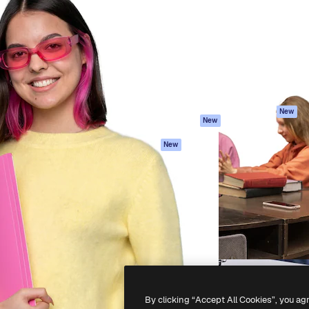
latform om je beste werk te
Spaces
Academy
dan 1 miljoen abonnees
AI-assistent
Documentatie
elingen, ondernemingen,
AI Image Generator
Ondersteuning
io's.
AI Video Generator
Algemene
voorwaarden
AI Voice Generator
Privacybeleid
Stockcontent
Originelen
MCP voor
New
New
Claude/ChatGPT
Cookiebeleid
Agenten
Vertrouwenscent
New
API
Partners
Mobiele app
Onderneming
Alle Magnific-tools
-
2026
Freepik Company S.L.U.
Alle rechten voorbehouden
.
By clicking “Accept All Cookies”, you ag