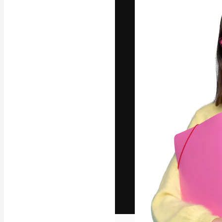
Het creatieve p
creëren. Meer 
onder creatiev
bureaus en stud
Nederlands
Copyright © 2010