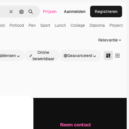
Prijzen
Aanmelden
Registreren
Wissen
Zoeken op afbeelding
Zoeken
ool
Potlood
Pen
Sport
Lunch
College
Diploma
Project
Relevantie
Online
Mensen
Geavanceerd
bewerkbaar
Bedrijf
Neem contact