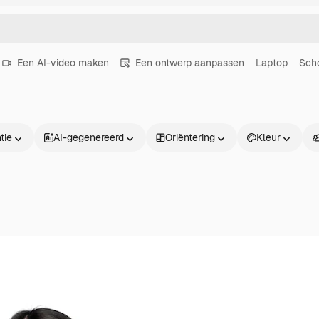
Een AI-video maken
Een ontwerp aanpassen
Laptop
Sch
tie
AI-gegenereerd
Oriëntering
Kleur
Producten
Aan de slag