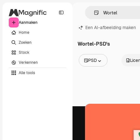
Aanmaken
Een AI-afbeelding maken
Home
Zoeken
Wortel-PSD's
Stock
PSD
Licen
Verkennen
Alle afbeeldingen
Alle tools
Vectors
Illustraties
Foto's
PSD
Sjablonen
Mockups
Video's
Filmmateriaal
Dynamische afbeeldingen
Videosjablonen
Iconen
3D-modellen
Lettertypen