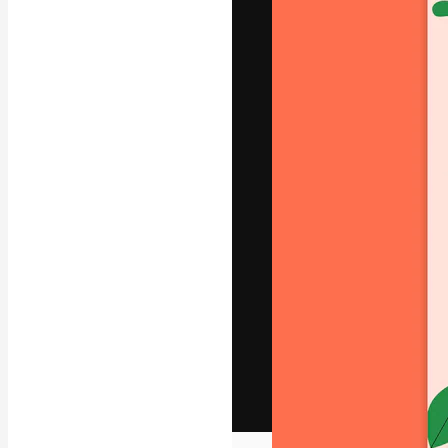
Het creatieve p
creëren. Meer 
onder creatiev
bureaus en stud
Nederlands
Copyright © 2010