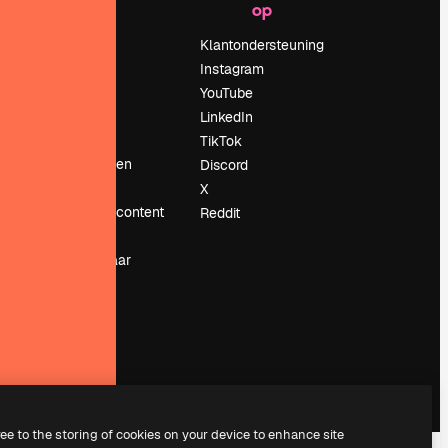
op
Prijzen
Over ons
Klantondersteuning
Reviews
Instagram
Vacatures
YouTube
Zoektrends
LinkedIn
Blog
TikTok
Evenementen
Discord
Slidesgo
X
rum
Verkoop je content
Reddit
Perszaal
Op zoek naar
magnific.ai
ree to the storing of cookies on your device to enhance site