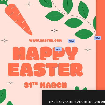
latform om je beste werk te
Spaces
Academy
dan 1 miljoen abonnees
AI-assistent
Documentatie
elingen, ondernemingen,
AI Image Generator
Ondersteuning
io's.
AI Video Generator
Algemene
voorwaarden
AI Voice Generator
Privacybeleid
Stockcontent
Originelen
MCP voor
New
New
Claude/ChatGPT
Cookiebeleid
Agenten
Vertrouwenscent
New
API
Partners
Mobiele app
Onderneming
Alle Magnific-tools
-
2026
Freepik Company S.L.U.
Alle rechten voorbehouden
.
By clicking “Accept All Cookies”, you ag