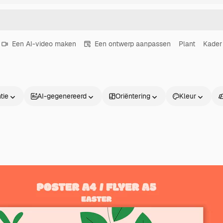
Een AI-video maken
Een ontwerp aanpassen
Plant
Kader
tie
AI-gegenereerd
Oriëntering
Kleur
Producten
Aan de slag