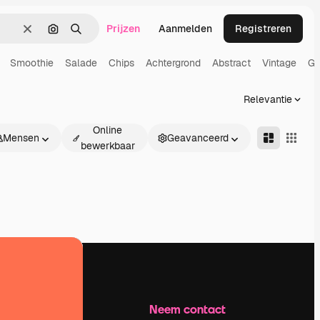
Prijzen
Aanmelden
Registreren
Wissen
Zoeken op afbeelding
Zoeken
Smoothie
Salade
Chips
Achtergrond
Abstract
Vintage
Gr
Relevantie
Online
Mensen
Geavanceerd
bewerkbaar
Bedrijf
Neem contact