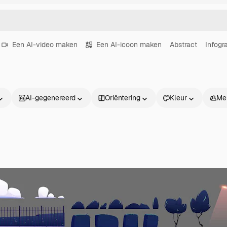
Een AI-video maken
Een AI-icoon maken
Abstract
Infogr
AI-gegenereerd
Oriëntering
Kleur
Me
Producten
Aan de slag