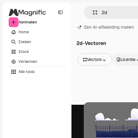
Aanmaken
Een AI-afbeelding maken
Home
Zoeken
2d-Vectoren
Stock
Vectors
Licentie
Verkennen
Alle afbeeldingen
Alle tools
Vectors
Illustraties
Foto's
PSD
Sjablonen
Mockups
Video's
Filmmateriaal
Dynamische afbeeldingen
Videosjablonen
Iconen
3D-modellen
Lettertypen