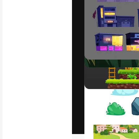
Het creatieve p
creëren. Meer 
onder creatiev
bureaus en stud
Nederlands
Copyright © 2010