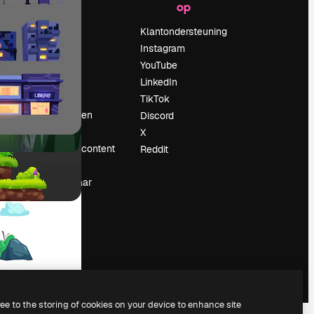
op
Prijzen
Over ons
Klantondersteuning
Reviews
Instagram
Vacatures
YouTube
Zoektrends
LinkedIn
Blog
TikTok
Evenementen
Discord
Slidesgo
X
rum
Verkoop je content
Reddit
Perszaal
Op zoek naar
magnific.ai
ree to the storing of cookies on your device to enhance site