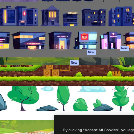
latform om je beste werk te
Spaces
Academy
dan 1 miljoen abonnees
AI-assistent
Documentatie
elingen, ondernemingen,
AI Image Generator
Ondersteuning
io's.
AI Video Generator
Algemene
voorwaarden
AI Voice Generator
Privacybeleid
Stockcontent
Originelen
MCP voor
New
New
Claude/ChatGPT
Cookiebeleid
Agenten
Vertrouwenscent
New
API
Partners
Mobiele app
Onderneming
Alle Magnific-tools
-
2026
Freepik Company S.L.U.
Alle rechten voorbehouden
.
By clicking “Accept All Cookies”, you ag