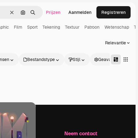
Prijzen
Aanmelden
Registreren
Wissen
Zoeken op afbeelding
Zoeken
aphic
Film
Sport
Tekening
Textuur
Patroon
Wetenschap
T
Relevantie
nsen
Bestandstype
Stijl
Geavanceerd
Bedrijf
Neem contact