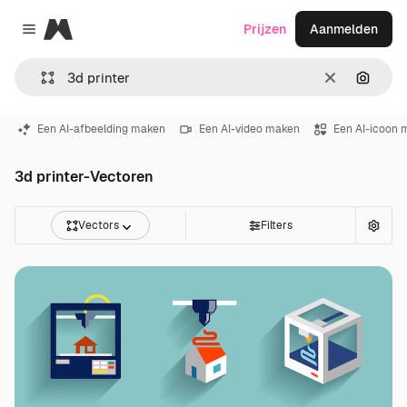
Magnific
Prijzen
Aanmelden
Close menu
Wissen
Zoeken
Een AI-afbeelding maken
Een AI-video maken
Een AI-icoon 
3d printer-Vectoren
Vectors
Filters