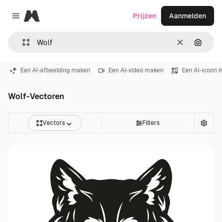
Magnific
Prijzen
Aanmelden
Close menu
Wissen
Zoeken
Een AI-afbeelding maken
Een AI-video maken
Een AI-icoon 
Wolf-Vectoren
Vectors
Filters