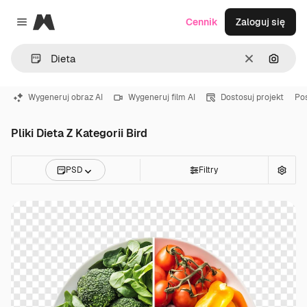
Magnific
Cennik
Zaloguj się
Close menu
Wyczyść
Szukaj
Wygeneruj obraz AI
Wygeneruj film AI
Dostosuj projekt
Po
Pliki Dieta Z Kategorii Bird
PSD
Filtry