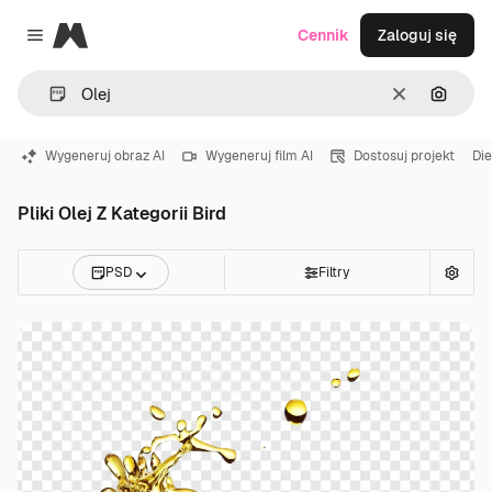
Magnific
Cennik
Zaloguj się
Close menu
Wyczyść
Szukaj
Wygeneruj obraz AI
Wygeneruj film AI
Dostosuj projekt
Die
Pliki Olej Z Kategorii Bird
PSD
Filtry