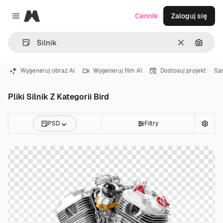
Magnific
Cennik
Zaloguj się
Close menu
Wyczyść
Szukaj
Wygeneruj obraz AI
Wygeneruj film AI
Dostosuj projekt
Sa
Pliki Silnik Z Kategorii Bird
PSD
Filtry