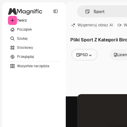
Twórz
Wygeneruj obraz AI
W
Początek
Szukaj
Pliki Sport Z Kategorii Bir
Stockowy
PSD
Licen
Przeglądaj
Wszystkie obrazy
Wszystkie narzędzia
Wektory
Ilustracje
Zdjęcia
PSD
Szablony
Mockupy
Filmy
Klipy wideo
Ruchome grafiki
Szablony wideo
Ikony
Modele 3D
Czcionki