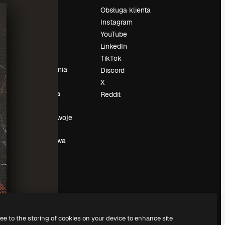
Cennik
Obsługa klienta
O nas
Instagram
Reviews
YouTube
su
Kariera
LinkedIn
Trendy
TikTok
wyszukiwania
Discord
Blog
X
Wydarzenia
Reddit
Slidesgo
a
Sprzedaj swoje
treści
Sala prasowa
Szukasz
magnific.ai
ree to the storing of cookies on your device to enhance site