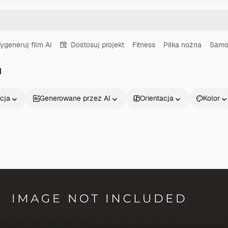
ygeneruj film AI
Dostosuj projekt
Fitness
Piłka nożna
Samo
d
cja
Generowane przez AI
Orientacja
Kolor
Produkty
Zacznij