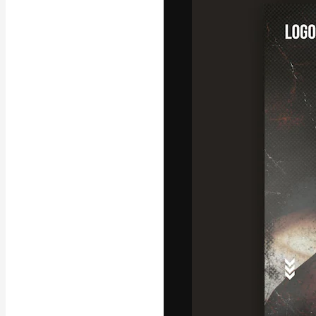
Platforma kreat
najlepszych pr
subskrybentów 
przedsiębiorstw,
Polski
Copyright © 2010