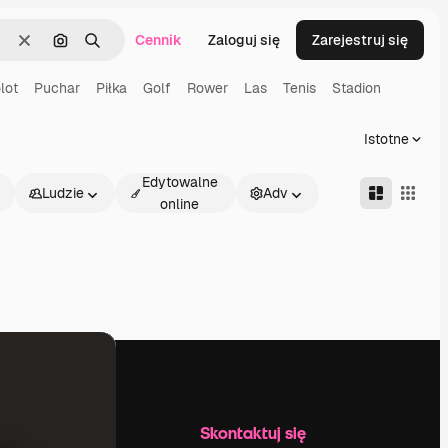
Cennik
Zaloguj się
Zarejestruj się
Wyczyść
Szukaj według obrazu
Szukaj
lot
Puchar
Piłka
Golf
Rower
Las
Tenis
Stadion
Istotne
Edytowalne
Ludzie
Adv
online
Firma
Skontaktuj się