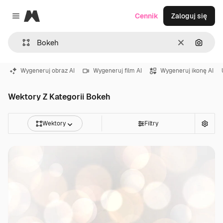
Magnific
Cennik
Zaloguj się
Close menu
Wyczyść
Szukaj
Wygeneruj obraz AI
Wygeneruj film AI
Wygeneruj ikonę AI
Wektory Z Kategorii Bokeh
Wektory
Filtry