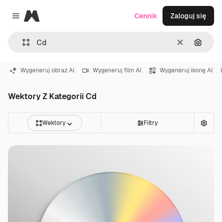
Magnific
Cennik
Zaloguj się
Close menu
Wyczyść
Szukaj
Wygeneruj obraz AI
Wygeneruj film AI
Wygeneruj ikonę AI
Wektory Z Kategorii Cd
Wektory
Filtry