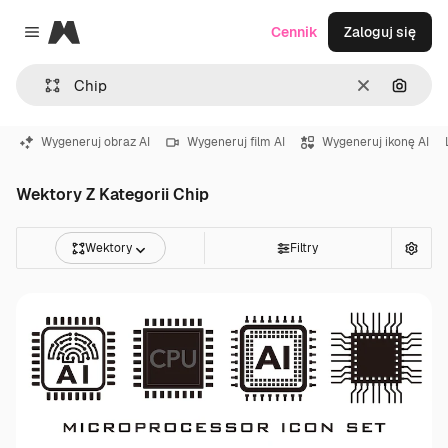
Magnific
Cennik
Zaloguj się
Close menu
Wyczyść
Szukaj
Wygeneruj obraz AI
Wygeneruj film AI
Wygeneruj ikonę AI
Wektory Z Kategorii Chip
Wektory
Filtry