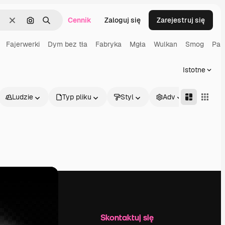
Cennik
Zaloguj się
Zarejestruj się
Wyczyść
Szukaj według obrazu
Szukaj
Fajerwerki
Dym bez tła
Fabryka
Mgła
Wulkan
Smog
Par
Istotne
Ludzie
Typ pliku
Styl
Adv
Firma
Skontaktuj się