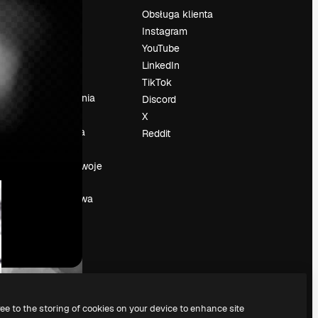
Cennik
Obsługa klienta
O nas
Instagram
Reviews
YouTube
su
Kariera
LinkedIn
Trendy
TikTok
wyszukiwania
Discord
Blog
X
Wydarzenia
Reddit
Slidesgo
a
Sprzedaj swoje
treści
Sala prasowa
Szukasz
magnific.ai
ree to the storing of cookies on your device to enhance site