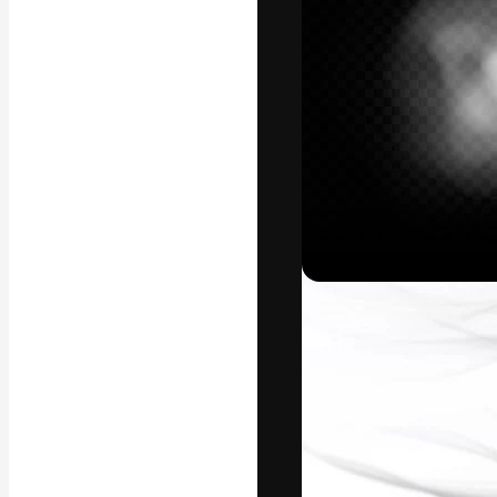
Platforma kreat
najlepszych pr
subskrybentów 
przedsiębiorstw,
Polski
Copyright © 2010