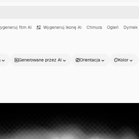
ygeneruj film AI
Wygeneruj ikonę AI
Chmura
Ogień
Dymek
a
Generowane przez AI
Orientacja
Kolor
Produkty
Zacznij