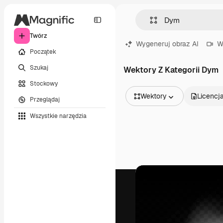
Twórz
Wygeneruj obraz AI
W
Początek
Szukaj
Wektory Z Kategorii Dym
Stockowy
Wektory
Licencj
Przeglądaj
Wszystkie obrazy
Wszystkie narzędzia
Wektory
Ilustracje
Zdjęcia
PSD
Szablony
Mockupy
Filmy
Klipy wideo
Ruchome grafiki
Szablony wideo
Ikony
Modele 3D
Czcionki