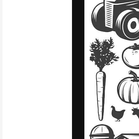
Platforma kreat
najlepszych pr
subskrybentów 
przedsiębiorstw,
Polski
Copyright © 2010