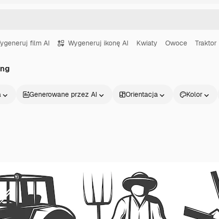
ygeneruj film AI
Wygeneruj ikonę AI
Kwiaty
Owoce
Traktor
ing
a
Generowane przez AI
Orientacja
Kolor
Produkty
Zacznij