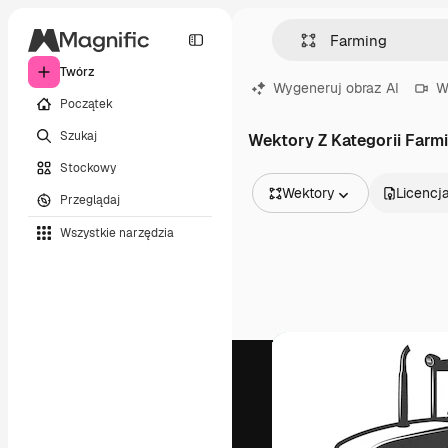
Twórz
Wygeneruj obraz AI
W
Początek
Szukaj
Wektory Z Kategorii Farm
Stockowy
Wektory
Licencj
Przeglądaj
Wszystkie obrazy
Wszystkie narzędzia
Wektory
Ilustracje
Zdjęcia
PSD
Szablony
Mockupy
Filmy
Klipy wideo
Ruchome grafiki
Szablony wideo
Ikony
Modele 3D
Czcionki