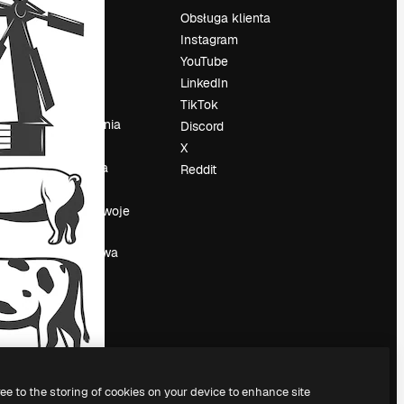
Cennik
Obsługa klienta
O nas
Instagram
Reviews
YouTube
su
Kariera
LinkedIn
Trendy
TikTok
wyszukiwania
Discord
Blog
X
Wydarzenia
Reddit
Slidesgo
a
Sprzedaj swoje
treści
Sala prasowa
Szukasz
magnific.ai
ree to the storing of cookies on your device to enhance site