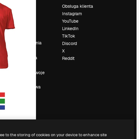
Cennik
Obsługa klienta
O nas
Instagram
Reviews
YouTube
su
Kariera
LinkedIn
Trendy
TikTok
wyszukiwania
Discord
Blog
X
Wydarzenia
Reddit
Slidesgo
a
Sprzedaj swoje
treści
Sala prasowa
Szukasz
magnific.ai
ree to the storing of cookies on your device to enhance site