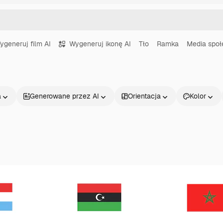
ygeneruj film AI
Wygeneruj ikonę AI
Tło
Ramka
Media spo
a
Generowane przez AI
Orientacja
Kolor
Produkty
Zacznij