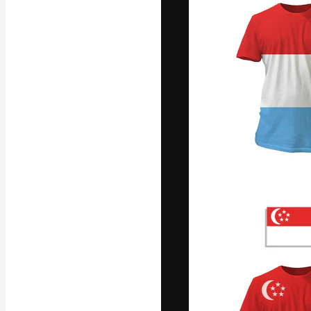
Platforma kreat
najlepszych pr
subskrybentów 
przedsiębiorstw,
Polski
Copyright © 2010