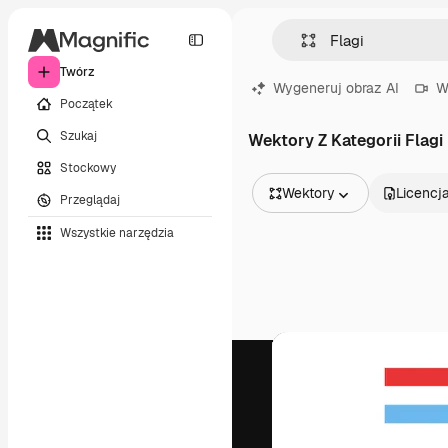
Twórz
Wygeneruj obraz AI
W
Początek
Szukaj
Wektory Z Kategorii Flagi
Stockowy
Wektory
Licencj
Przeglądaj
Wszystkie obrazy
Wszystkie narzędzia
Wektory
Ilustracje
Zdjęcia
PSD
Szablony
Mockupy
Filmy
Klipy wideo
Ruchome grafiki
Szablony wideo
Ikony
Modele 3D
Czcionki