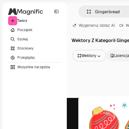
Twórz
Wygeneruj obraz AI
W
Początek
Szukaj
Wektory Z Kategorii Ging
Stockowy
Wektory
Licencj
Przeglądaj
Wszystkie obrazy
Wszystkie narzędzia
Wektory
Ilustracje
Zdjęcia
PSD
Szablony
Mockupy
Filmy
Klipy wideo
Ruchome grafiki
Szablony wideo
Ikony
Modele 3D
Czcionki