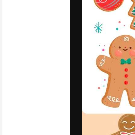
Platforma kreat
najlepszych pr
subskrybentów 
przedsiębiorstw,
Polski
Copyright © 2010