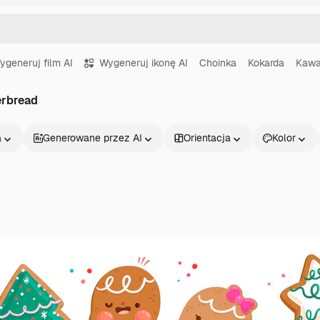
ygeneruj film AI
Wygeneruj ikonę AI
Choinka
Kokarda
Kaw
erbread
a
Generowane przez AI
Orientacja
Kolor
Produkty
Zacznij