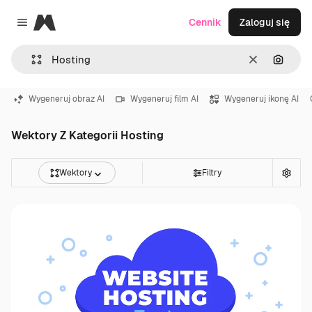
Magnific
Cennik
Zaloguj się
Close menu
Wyczyść
Szukaj
Wygeneruj obraz AI
Wygeneruj film AI
Wygeneruj ikonę AI
Wektory Z Kategorii Hosting
Wektory
Filtry