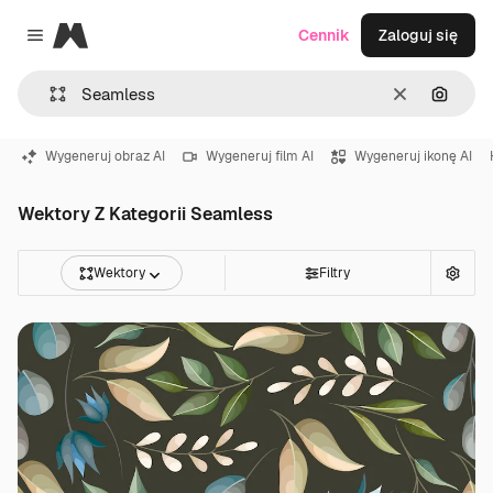
Magnific
Cennik
Zaloguj się
Close menu
Wyczyść
Szukaj
Wygeneruj obraz AI
Wygeneruj film AI
Wygeneruj ikonę AI
Wektory Z Kategorii Seamless
Wektory
Filtry